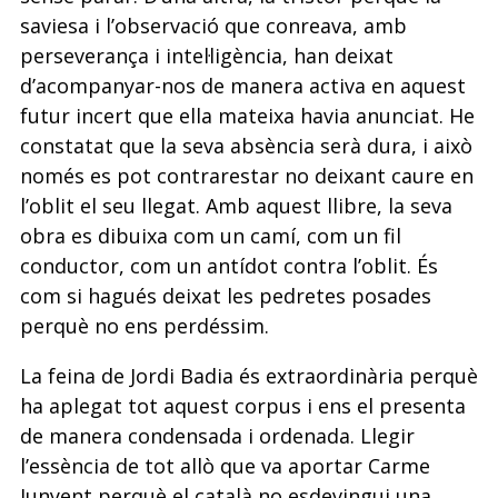
saviesa i l’observació que conreava, amb
perseverança i intel·ligència, han deixat
d’acompanyar-nos de manera activa en aquest
futur incert que ella mateixa havia anunciat. He
constatat que la seva absència serà dura, i això
només es pot contrarestar no deixant caure en
l’oblit el seu llegat. Amb aquest llibre, la seva
obra es dibuixa com un camí, com un fil
conductor, com un antídot contra l’oblit. És
com si hagués deixat les pedretes posades
perquè no ens perdéssim.
La feina de Jordi Badia és extraordinària perquè
ha aplegat tot aquest corpus i ens el presenta
de manera condensada i ordenada. Llegir
l’essència de tot allò que va aportar Carme
Junyent perquè el català no esdevingui una