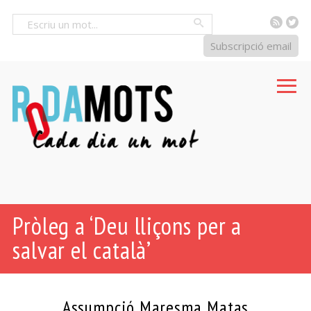
RSS
Tw
Cercar
Subscripció email
Pròleg a ‘Deu lliçons per a
salvar el català’
Assumpció Maresma Matas