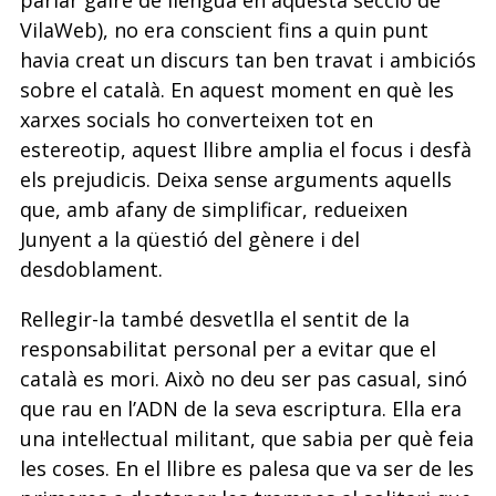
parlar gaire de llengua en aquesta secció de
VilaWeb), no era conscient fins a quin punt
havia creat un discurs tan ben travat i ambiciós
sobre el català. En aquest moment en què les
xarxes socials ho converteixen tot en
estereotip, aquest llibre amplia el focus i desfà
els prejudicis. Deixa sense arguments aquells
que, amb afany de simplificar, redueixen
Junyent a la qüestió del gènere i del
desdoblament.
Rellegir-la també desvetlla el sentit de la
responsabilitat personal per a evitar que el
català es mori. Això no deu ser pas casual, sinó
que rau en l’ADN de la seva escriptura. Ella era
una intel·lectual militant, que sabia per què feia
les coses. En el llibre es palesa que va ser de les