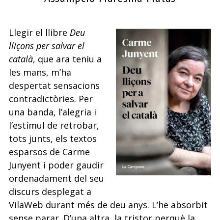
Llegir el llibre
Deu
lliçons per salvar el
català
, que ara teniu a
les mans, m’ha
despertat sensacions
contradictòries. Per
una banda, l’alegria i
l’estímul de retrobar,
tots junts, els textos
esparsos de Carme
Junyent i poder gaudir
ordenadament del seu
discurs desplegat a
VilaWeb durant més de deu anys. L’he absorbit
sense parar. D’una altra, la tristor perquè la