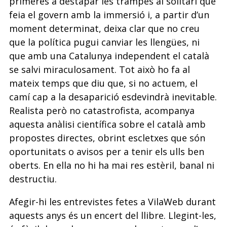
primeres a destapar les trampes al solitari que
feia el govern amb la immersió i, a partir d’un
moment determinat, deixa clar que no creu
que la política pugui canviar les llengües, ni
que amb una Catalunya independent el català
se salvi miraculosament. Tot això ho fa al
mateix temps que diu que, si no actuem, el
camí cap a la desaparició esdevindrà inevitable.
Realista però no catastrofista, acompanya
aquesta anàlisi científica sobre el català amb
propostes directes, obrint escletxes que són
oportunitats o avisos per a tenir els ulls ben
oberts. En ella no hi ha mai res estèril, banal ni
destructiu.
Afegir-hi les entrevistes fetes a VilaWeb durant
aquests anys és un encert del llibre. Llegint-les,