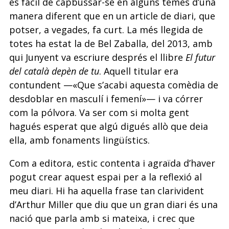
és fàcil de capbussar-se en alguns temes d’una
manera diferent que en un article de diari, que
potser, a vegades, fa curt. La més llegida de
totes ha estat la de Bel Zaballa, del 2013, amb
qui Junyent va escriure després el llibre
El futur
del català depèn de tu
. Aquell titular era
contundent —«Que s’acabi aquesta comèdia de
desdoblar en masculí i femení»— i va córrer
com la pólvora. Va ser com si molta gent
hagués esperat que algú digués allò que deia
ella, amb fonaments lingüístics.
Com a editora, estic contenta i agraïda d’haver
pogut crear aquest espai per a la reflexió al
meu diari. Hi ha aquella frase tan clarivident
d’Arthur Miller que diu que un gran diari és una
nació que parla amb si mateixa, i crec que