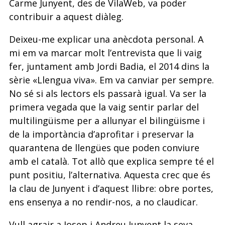
Carme Junyent, des de VilaWeb, va poder
contribuir a aquest diàleg.
Deixeu-me explicar una anècdota personal. A
mi em va marcar molt l’entrevista que li vaig
fer, juntament amb Jordi Badia, el 2014 dins la
sèrie «Llengua viva». Em va canviar per sempre.
No sé si als lectors els passarà igual. Va ser la
primera vegada que la vaig sentir parlar del
multilingüisme per a allunyar el bilingüisme i
de la importància d’aprofitar i preservar la
quarantena de llengües que poden conviure
amb el català. Tot allò que explica sempre té el
punt positiu, l’alternativa. Aquesta crec que és
la clau de Junyent i d’aquest llibre: obre portes,
ens ensenya a no rendir-nos, a no claudicar.
Vull agrair a Josep i Andreu Junyent la seva