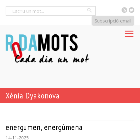
RSS
Tw
Cercar
Subscripció email
Xènia Dyakonova
energumen, energúmena
14-11-2025