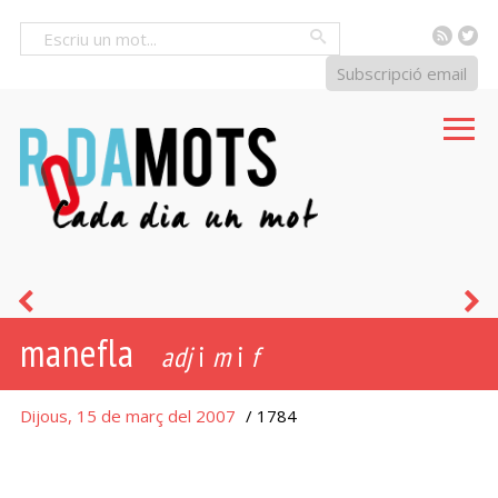
RSS
Tw
Cercar
Subscripció email
xitxarel·lo
e
manefla
adj
i
m
i
f
Dijous, 15 de març del 2007
/ 1784