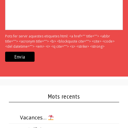
Pots fer servir aquestes etiquetes html:
<a href="" title=""> <abbr
title=""> <acronym title=""> <b> <blockquote cite=""> <cite> <code>
<del datetime=""> <em> <i> <q cite=""> <s> <strike> <strong>
Mots recents
Vacances…