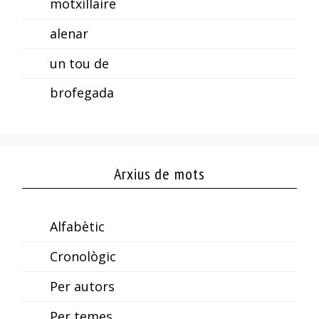
motxillaire
alenar
un tou de
brofegada
Arxius de mots
Alfabètic
Cronològic
Per autors
Per temes